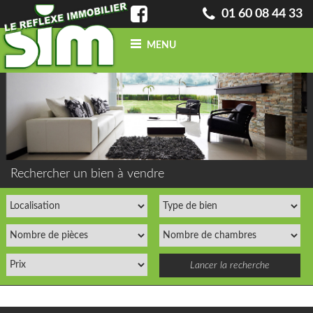
01 60 08 44 33
MENU
ACCUEIL
QUI SOMMES-NOUS ?
INFO
BLOG
CONTACT
ACHETER
UN BIEN
Rechercher un bien à vendre
VENDRE
UN BIEN
CONFIEZ-NOUS
VOTRE
RECHERCHE
ESTIMATION
GRATUITE
NOS BIENS
VENDUS