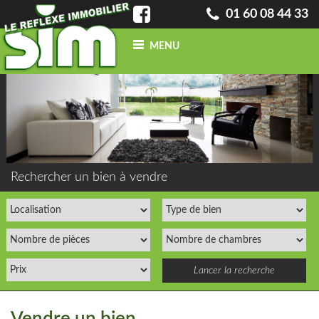
01 60 08 44 33
MENU
ACCUEIL
QUI SOMMES-NOUS ?
INFO
BLOG
CONTACT
ACHETER
UN BIEN
Rechercher un bien à vendre
VENDRE
UN BIEN
CONFIEZ-NOUS
VOTRE
RECHERCHE
ESTIMATION
GRATUITE
NOS BIENS
VENDUS