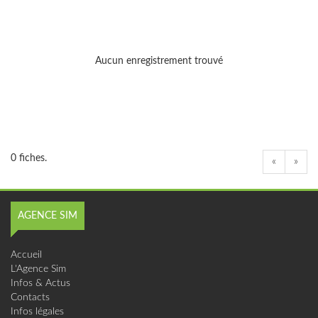
Aucun enregistrement trouvé
0 fiches.
«
»
AGENCE SIM
Accueil
L'Agence Sim
Infos & Actus
Contacts
Infos légales