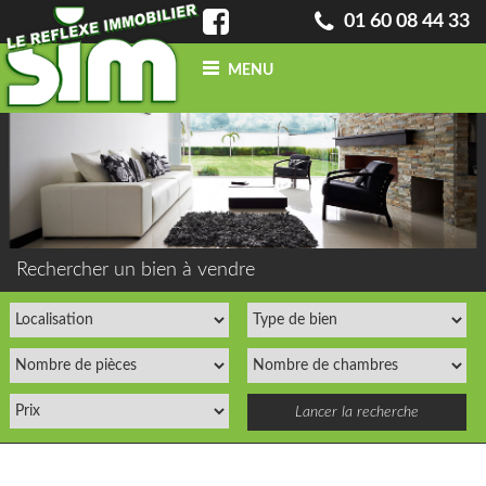
01 60 08 44 33
MENU
ACCUEIL
QUI SOMMES-NOUS ?
INFO
BLOG
CONTACT
ACHETER
UN BIEN
Rechercher un bien à vendre
VENDRE
UN BIEN
CONFIEZ-NOUS
VOTRE
RECHERCHE
ESTIMATION
GRATUITE
NOS BIENS
VENDUS