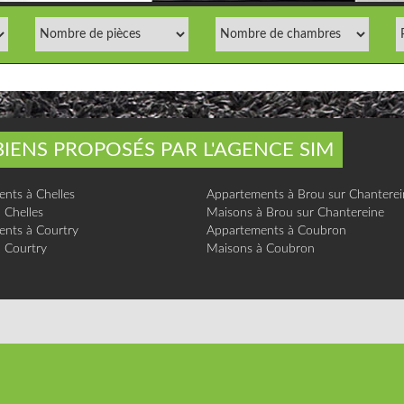
BIENS PROPOSÉS PAR L'AGENCE SIM
nts à Chelles
Appartements à Brou sur Chanterei
 Chelles
Maisons à Brou sur Chantereine
nts à Courtry
Appartements à Coubron
 Courtry
Maisons à Coubron