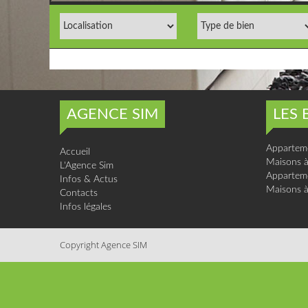
AGENCE SIM
LES 
Apparteme
Accueil
Maisons à
L'Agence Sim
Apparteme
Infos & Actus
Maisons à
Contacts
Infos légales
Copyright Agence SIM