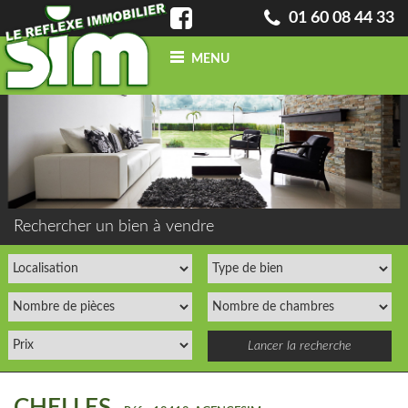
01 60 08 44 33
MENU
ACCUEIL
QUI SOMMES-NOUS ?
INFO
BLOG
CONTACT
ACHETER
UN BIEN
Rechercher un bien à vendre
VENDRE
UN BIEN
CONFIEZ-NOUS
VOTRE
RECHERCHE
ESTIMATION
GRATUITE
NOS BIENS
VENDUS