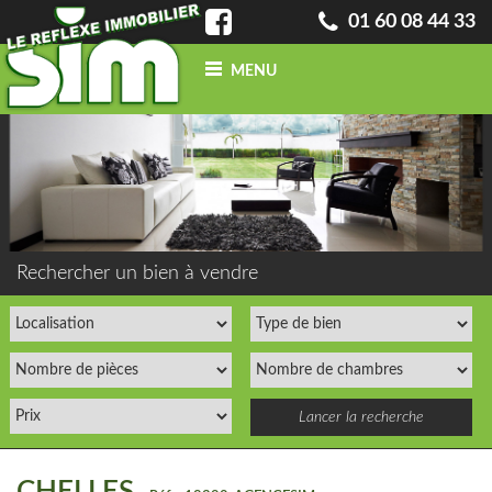
01 60 08 44 33
MENU
ACCUEIL
QUI SOMMES-NOUS ?
INFO
BLOG
CONTACT
ACHETER
UN BIEN
Rechercher un bien à vendre
VENDRE
UN BIEN
CONFIEZ-NOUS
VOTRE
RECHERCHE
ESTIMATION
GRATUITE
NOS BIENS
VENDUS