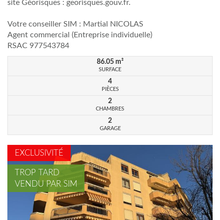
site Géorisques : georisques.gouv.fr.
Votre conseiller SIM : Martial NICOLAS
Agent commercial (Entreprise individuelle)
RSAC 977543784
86.05
m²
SURFACE
4
PIÈCES
2
CHAMBRES
2
GARAGE
EXCLUSIVITÉ
TROP TARD
VENDU PAR SIM