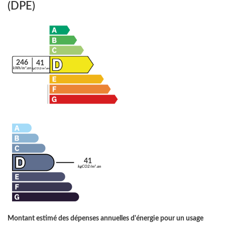
(DPE)
246
41
kWh/m².an
kgCO2/m².an
41
kgCO2/m².an
Montant estimé des dépenses annuelles d'énergie pour un usage