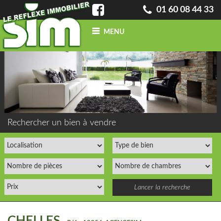
01 60 08 44 33
MENU
ACCUEIL
QUI SOMMES-NOUS ?
INFO
BLOG
CONTACT
ACHETER
UN BIEN
Rechercher un bien à vendre
VENDRE
UN BIEN
CONFIEZ-NOUS
VOTRE
RECHERCHE
ESTIMATION
GRATUITE
NOS BIENS
VENDUS