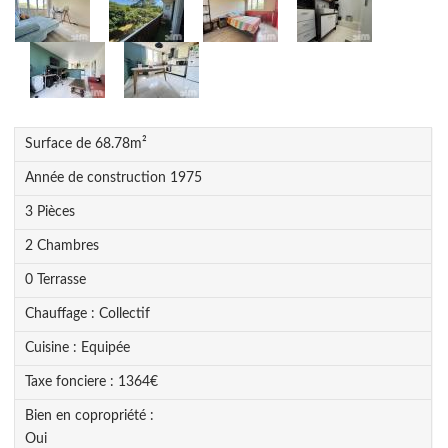
Surface de
68.78
m²
Année de construction
1975
3
Pièce
s
2
Chambre
s
0
Terrasse
Chauffage :
Collectif
Cuisine :
Equipée
Taxe fonciere :
1364
€
Bien en copropriété :
Oui