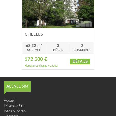
CHELLES
68.32 m²
3
2
SURFACE
PIÈCES
CHAMBRES
172 500 €
DÉTAILS
Honoraires charge vendeur
AGENCE SIM
Accueil
L'Agence Sim
Infos & Actus