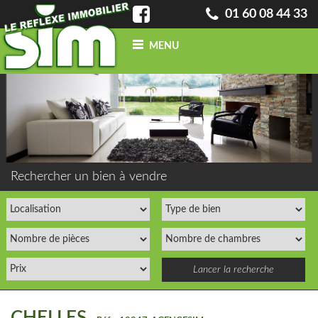
01 60 08 44 33
MENU
ACCUEIL
QUI SOMMES-NOUS ?
INFO
BLOG
CONTACT
ACHETER
UN BIEN
Rechercher un bien à vendre
VENDRE
UN BIEN
CONFIEZ-NOUS
VOTRE
RECHERCHE
ESTIMATION
GRATUITE
NOS BIENS
VENDUS