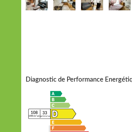
Diagnostic de Performance Energéti
108
33
kWh/m².an
kgCO2/m².an