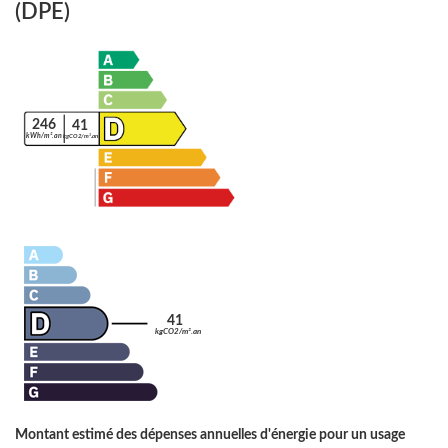
(DPE)
246
41
kWh/m².an
kgCO2/m².an
41
kgCO2/m².an
Montant estimé des dépenses annuelles d'énergie pour un usage