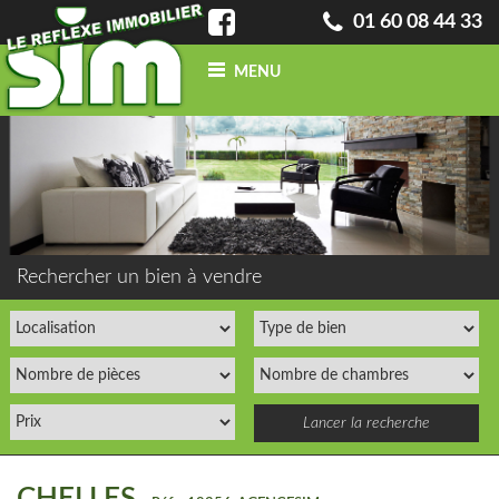
01 60 08 44 33
MENU
ACCUEIL
QUI SOMMES-NOUS ?
INFO
BLOG
CONTACT
ACHETER
UN BIEN
Rechercher un bien à vendre
VENDRE
UN BIEN
CONFIEZ-NOUS
VOTRE
RECHERCHE
ESTIMATION
GRATUITE
NOS BIENS
VENDUS