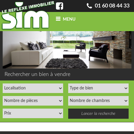
01 60 08 44 33
MENU
ACCUEIL
QUI SOMMES-NOUS ?
INFO
BLOG
CONTACT
ACHETER
UN BIEN
Rechercher un bien à vendre
VENDRE
UN BIEN
CONFIEZ-NOUS
VOTRE
RECHERCHE
ESTIMATION
GRATUITE
NOS BIENS
VENDUS